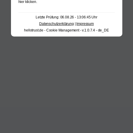
hier klicken
.
Letzte Prüfung: 06.08.26 - 13:06:45 Uhr
Datenschutzerklärung
|
Impressum
hellotrust.de - Cookie Management - v.1.0.7.4 - de_DE