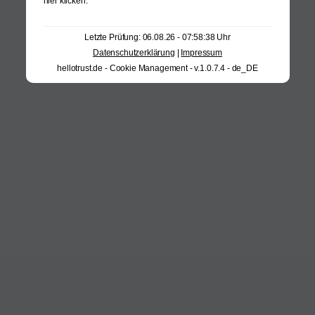
hier klicken
.
Letzte Prüfung: 06.08.26 - 07:58:38 Uhr
Datenschutzerklärung
|
Impressum
hellotrust.de - Cookie Management - v.1.0.7.4 - de_DE