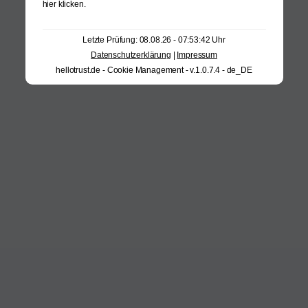
hier klicken
.
Letzte Prüfung: 08.08.26 - 07:53:42 Uhr
Datenschutzerklärung
|
Impressum
hellotrust.de - Cookie Management - v.1.0.7.4 - de_DE