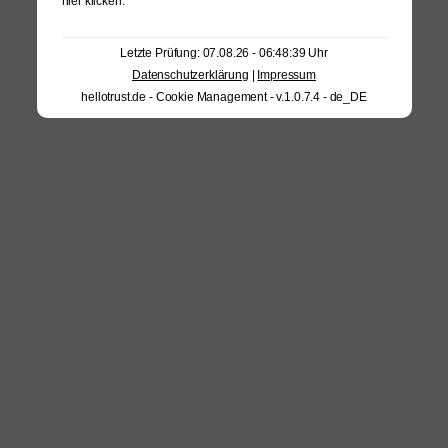
hier klicken
.
Letzte Prüfung: 07.08.26 - 06:48:39 Uhr
Datenschutzerklärung
|
Impressum
hellotrust.de - Cookie Management - v.1.0.7.4 - de_DE