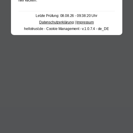
hier klicken
.
Letzte Prüfung: 08.08.26 - 09:38:20 Uhr
Datenschutzerklärung
|
Impressum
hellotrust.de - Cookie Management - v.1.0.7.4 - de_DE